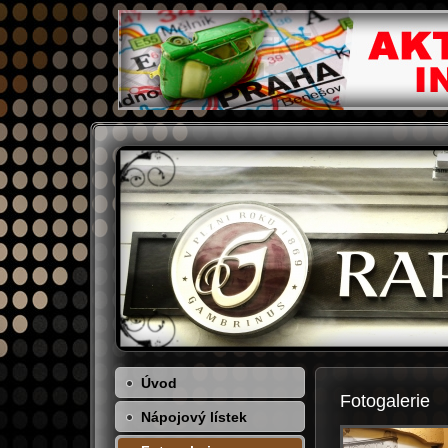
Úvod
Fotogalerie
Nápojový lístek